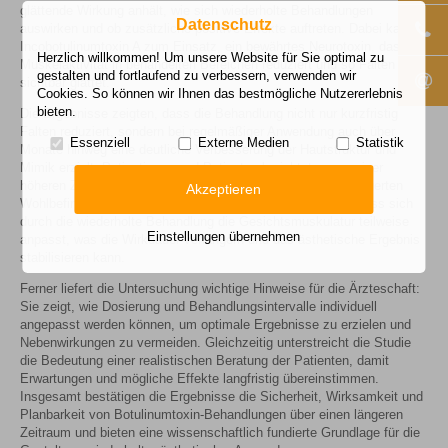
glättende Wirkung anhält, wie sich wiederholte Behandlungen
Datenschutz
auswirken und ob zusätzliche positive Effekte auftreten. Dabei kam
Incobotulinumtoxin A zum Einsatz, ein bewährtes Neurotoxin, das die
Herzlich willkommen! Um unsere Website für Sie optimal zu
Muskelaktivität in behandelten Bereichen reduziert und so Falten
gestalten und fortlaufend zu verbessern, verwenden wir
sichtbar glättet.
Cookies. So können wir Ihnen das bestmögliche Nutzererlebnis
bieten.
Die Ergebnisse zeigten, dass die Behandlung nicht nur kurzfristig
Falten reduziert, sondern bei regelmäßiger Anwendung auch über
Essenziell
Externe Medien
Statistik
Monate hinweg eine deutliche Verbesserung der Hautstruktur und
Mimik erzielt. Patientinnen und Patienten berichteten von einer
höheren Zufriedenheit mit ihrem Aussehen und einem gesteigerten
Akzeptieren
Wohlbefinden im Alltag. Die Studie dokumentierte zudem, dass sich
durch die wiederholte Behandlung die Gesichtsmuskulatur teilweise
Einstellungen übernehmen
anpasst, was die Wirkdauer verlängern und das ästhetische Ergebnis
stabilisieren kann.
Ferner liefert die Untersuchung wichtige Hinweise für die Ärzteschaft:
Sie zeigt, wie Dosierung und Behandlungsintervalle individuell
angepasst werden können, um optimale Ergebnisse zu erzielen und
Nebenwirkungen zu vermeiden. Gleichzeitig unterstreicht die Studie
die Bedeutung einer realistischen Beratung der Patienten, damit
Erwartungen und mögliche Effekte langfristig übereinstimmen.
Insgesamt bestätigen die Ergebnisse die Sicherheit, Wirksamkeit und
Planbarkeit von Botulinumtoxin-Behandlungen über einen längeren
Zeitraum und bieten eine wissenschaftlich fundierte Grundlage für die