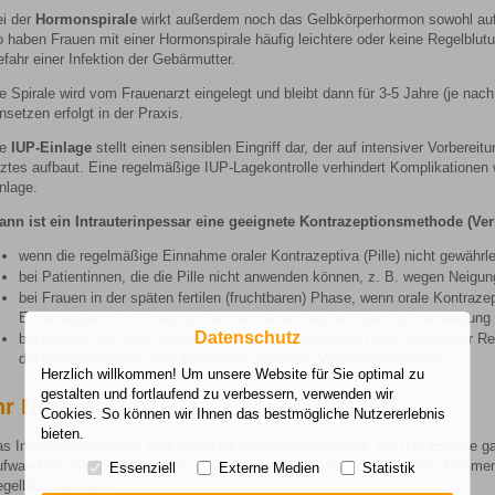
i der
Hormonspirale
wirkt außerdem noch das Gelbkörperhormon sowohl auf
 haben Frauen mit einer Hormonspirale häufig leichtere oder keine Regelblut
fahr einer Infektion der Gebärmutter.
e Spirale wird vom Frauenarzt eingelegt und bleibt dann für 3-5 Jahre (je nac
nsetzen erfolgt in der Praxis.
ie
IUP-Einlage
stellt einen sensiblen Eingriff dar, der auf intensiver Vorbere
ztes aufbaut. Eine regelmäßige IUP-Lagekontrolle verhindert Komplikatione
nlage.
ann ist ein Intrauterinpessar eine geeignete Kontrazeptionsmethode (V
wenn die regelmäßige Einnahme oraler Kontrazeptiva (Pille) nicht gewährlei
bei Patientinnen, die die Pille nicht anwenden können, z. B. wegen Neig
bei Frauen in der späten fertilen (fruchtbaren) Phase, wenn orale Kontraz
Erkrankungen nicht mehr genommen werden sollten, oder zur Vermeidung ei
Datenschutz
bei Frauen, die unter Regelschmerzen (Dysmenorrhoe) oder verstärkter Reg
die Gestagenspirale eine besonders geeignete Verhütungsmethode
Herzlich willkommen! Um unsere Website für Sie optimal zu
gestalten und fortlaufend zu verbessern, verwenden wir
hr Nutzen
Cookies. So können wir Ihnen das bestmögliche Nutzererlebnis
bieten.
s Intrauterinpessar ist eine bewährte Verhütungsmethode. Die IUP-Einlage ga
fwand wie die Pilleneinnahme oder Kondome. Bei der Hormonspirale kommen 
Essenziell
Externe Medien
Statistik
gelblutung hinzu.