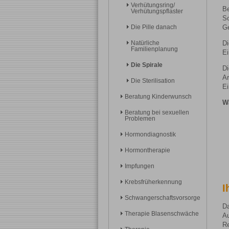
Verhütungsring/
Be
Verhütungspflaster
So
Die Pille danach
Ge
Natürliche
Di
Familienplanung
Ei
Die Spirale
D
Ar
Die Sterilisation
Ei
Beratung Kinderwunsch
W
Beratung bei sexuellen
Problemen
Hormondiagnostik
Hormontherapie
Impfungen
Krebsfrüherkennung
I
Schwangerschaftsvorsorge
Da
Therapie Blasenschwäche
Au
Re