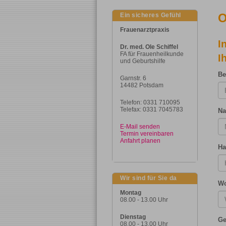
O
Ein sicheres Gefühl
Frauenarztpraxis
I
Dr. med. Ole Schiffel
FA für Frauenheilkunde
I
und Geburtshilfe
Be
Garnstr. 6
14482 Potsdam
Telefon: 0331 710095
Telefax: 0331 7045783
N
E-Mail senden
Termin vereinbaren
Anfahrt planen
Ha
Wir sind für Sie da
Wo
Montag
08.00 - 13.00 Uhr
Dienstag
Ge
08.00 - 13.00 Uhr