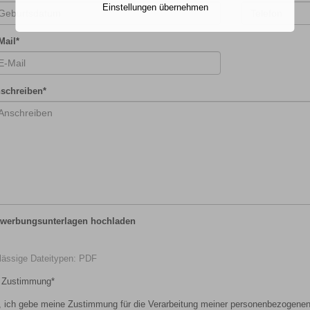
Einstellungen übernehmen
Mail
*
schreiben
*
werbungsunterlagen hochladen
lässige Dateitypen: PDF
Zustimmung
*
, ich gebe meine Zustimmung für die Verarbeitung meiner personenbezogene