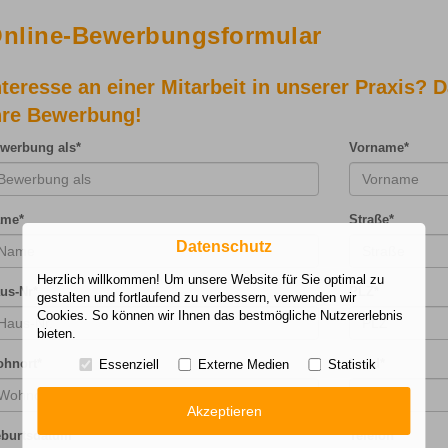
nline-Bewerbungsformular
nteresse an einer Mitarbeit in unserer Praxis? 
hre Bewerbung!
werbung als
*
Vorname
*
ame
*
Straße
*
Datenschutz
Herzlich willkommen! Um unsere Website für Sie optimal zu
us-Nr
*
PLZ
*
gestalten und fortlaufend zu verbessern, verwenden wir
Cookies. So können wir Ihnen das bestmögliche Nutzererlebnis
bieten.
hnort
*
Land
*
Essenziell
Externe Medien
Statistik
Akzeptieren
burtsdatum
*
Telefon
*