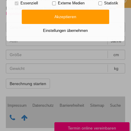
Essenziell
Externe Medien
Statistik
Eine exakte Messung Ihrer Körperkompartimente ermöglicht eine
Impedanzanalyse (BIA)
.
Akzeptieren
Geschlecht
Einstellungen übernehmen
Jahre
cm
kg
Impressum
Datenschutz
Barrierefreiheit
Sitemap
Suche
Kontakt
Nach
Telefonnummer
oben
+49
Scrollen
Termin online vereinbaren