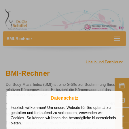
BMI-Rechner
Toggle
navigat
Urlaub und Fortbildung
BMI-Rechner
Der Body-Mass-Index (BMI) ist eine Größe zur Bestimmung Ihres
relativen Körpergewichtes. Er bezieht die Körpermasse auf das
Quadrat der Körpergröße.
Datenschutz
Anhand der Klassifikation der Weltgesundheitsorganisation (WHO) und
Herzlich willkommen! Um unsere Website für Sie optimal zu
anderer Studien ermittelt das Programm, ob Ihr BMI als unter-,
gestalten und fortlaufend zu verbessern, verwenden wir
normal- oder übergewichtig beurteilt wird.
Cookies. So können wir Ihnen das bestmögliche Nutzererlebnis
Der BMI ist ein Richtwert, da er nicht Ihre individuellen
bieten.
Körperkompartimente (u.a. Fett- und Muskelgewebe) berücksichtigt.